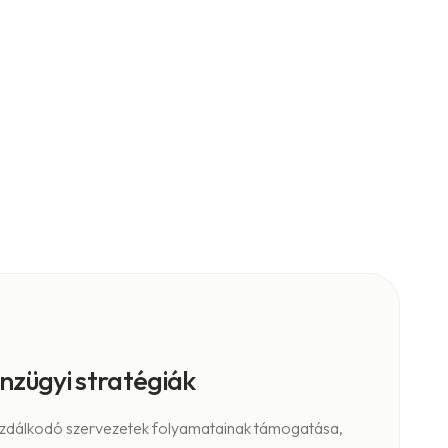
nzügyi stratégiák
dálkodó szervezetek folyamatainak támogatása,