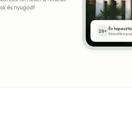
sok és nyugodt
Év tapaszta
28+
Közszféra pro