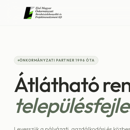
ÖNKORMÁNYZATI PARTNER 1996 ÓTA
Átlátható re
településfejl
Levesszük a pályázati, gazdálkodási és közbesz