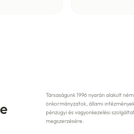
Társaságunk 1996 nyarán alakult néme
de
önkormányzatok, állami intézmények
pénzügyi és vagyonkezelési szolgálta
megszerzésére.