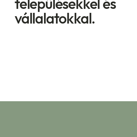
településekkel és
vállalatokkal.