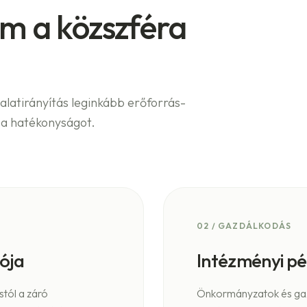
em a közszféra
lalatirányítás leginkább erőforrás-
s a hatékonyságot.
02
/
GAZDÁLKODÁS
iója
Intézményi pé
tól a záró
Önkormányzatok és gaz