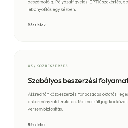
beszámolóig. Pályázatfigyelés, EPTK szakértés, d
lebonyolítás egy kézben.
Részletek
03
/
KÖZBESZERZÉS
Szabályos beszerzési folyama
Akkreditált közbeszerzési tanácsadás oktatási, egé
önkormányzati területen. Minimalizált jogi kockázat, 
versenybiztosítás.
Részletek