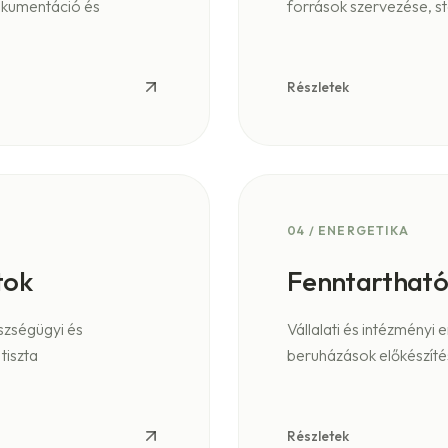
okumentáció és
források szervezése, st
Részletek
04
/
ENERGETIKA
tok
Fenntartható 
szségügyi és
Vállalati és intézményi 
tiszta
beruházások előkészíté
Részletek