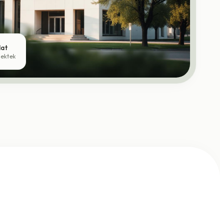
lat
jektek