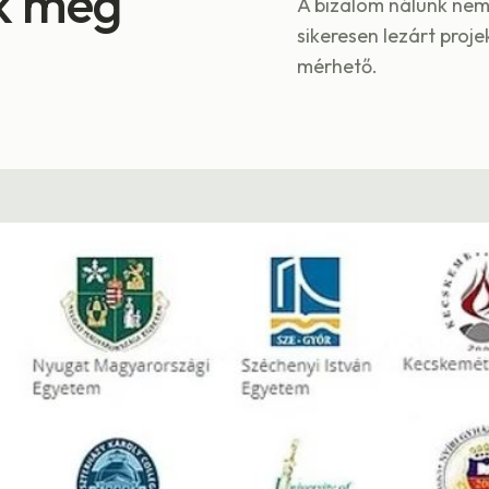
k meg
A bizalom nálunk ne
sikeresen lezárt pro
mérhető.