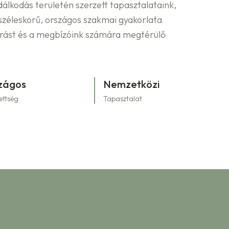
álkodás területén szerzett tapasztalataink,
zéleskörű, országos szakmai gyakorlata
árást és a megbízóink számára megtérülő
zágos
Nemzetközi
ettség
Tapasztalat