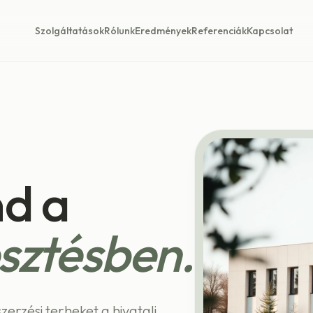
Szolgáltatások
Rólunk
Eredmények
Referenciák
Kapcsolat
nd a
esztésben.
erzési terheket a hivatali