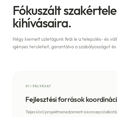
Fókuszált szakértel
kihívásaira.
Négy kiemelt üzletágunk fedi le a település- és vál
igényes területeit, garantálva a szabályosságot é
01
/
PÁLYÁZAT
Fejlesztési források koordinác
Teljes körű projektmenedzsment a koncepcióalkotás