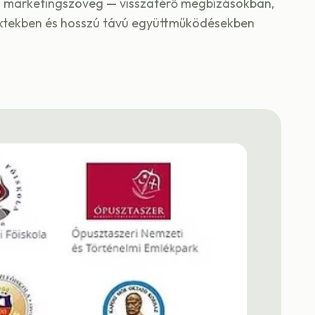
m marketingszöveg — visszatérő megbízásokban,
jektekben és hosszú távú együttműködésekben