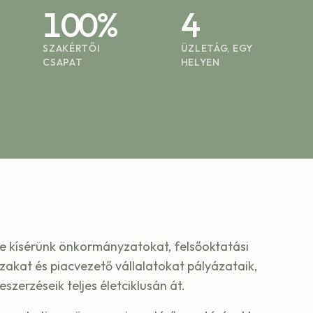
100%
4
SZAKÉRTŐI
ÜZLETÁG, EGY
CSAPAT
HELYEN
de kísérünk önkormányzatokat, felsőoktatási
akat és piacvezető vállalatokat pályázataik,
szerzéseik teljes életciklusán át.