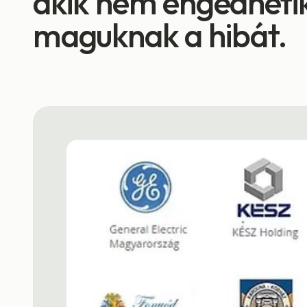
akik nem engedheti
maguknak a hibát.