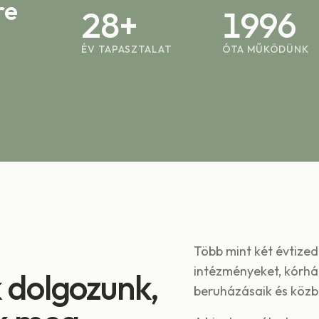
re
28+
1996
ÉV TAPASZTALAT
ÓTA MŰKÖDÜNK
Több mint két évtize
intézményeket, kórház
 dolgozunk,
beruházásaik és közbe